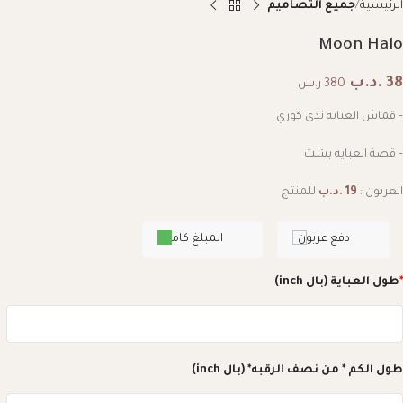
الرئيسية
جميع التصاميم
Moon Halo
38
.د.ب
380 ر.س
– قماش العبايه ندى كوري
– قصة العبايه بشت
العربون :
19
.د.ب
للمنتج
دفع عربون
المبلغ كامل
*
طول العباية (بال inch)
طول الكم * من نصف الرقبه* (بال inch)