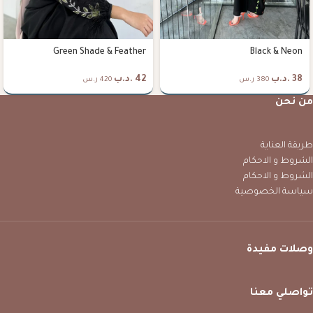
Green Shade & Feather
Black & Neon
38
.د.ب
42
.د.ب
380 ر.س
420 ر.س
من نحن
طريقة العناية
الشروط و الاحكام
الشروط و الاحكام
سياسة الخصوصية
وصلات مفيدة
تواصلي معنا