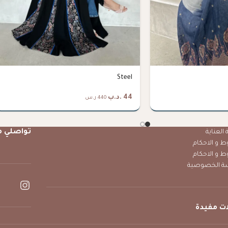
Steel
44
.د.ب
440 ر.س
تواصلي م
العناية
ط و الاحكام
ط و الاحكام
ة الخصوصية
ت مفيدة