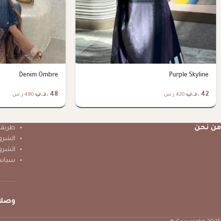
Denim Ombre
Purple Skyline
42
.د.ب
48
.د.ب
420 ر.س
480 ر.س
من نحن
طريقة 
الشرو
الشرو
سياس
وصلا