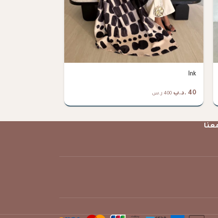
Full Moon
Ink
40
.د.ب
42
.د.ب
400 ر.س
420 ر.س
عنا