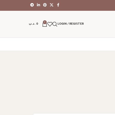
0
LOGIN / REGISTER
0
.د.ب