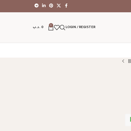
0
LOGIN / REGISTER
0
.د.ب