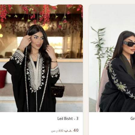
Leil Bisht – 3
Gr
40
.د.ب
400 ر.س