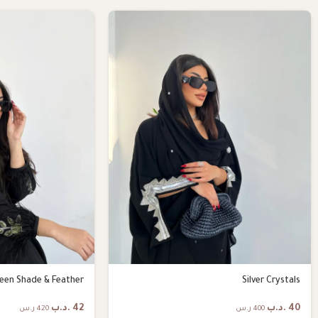
een Shade & Feather
Silver Crystals
40
.د.ب
42
.د.ب
400 ر.س
420 ر.س