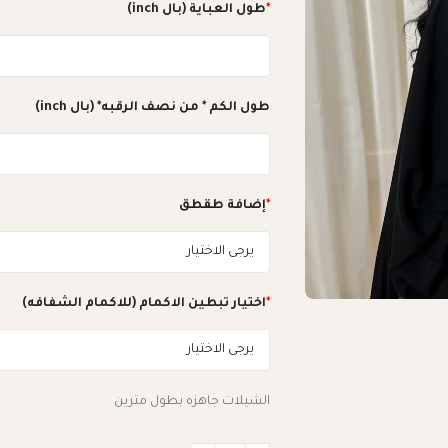
*
طول العباية (بال inch)
طول الكم * من نصف الرقبه* (بال inch)
*
إضافة طقطق
*
اختيار تبطين الاكمام (للاكمام الشفافه)
الشيلات جاهزه بطول مترين