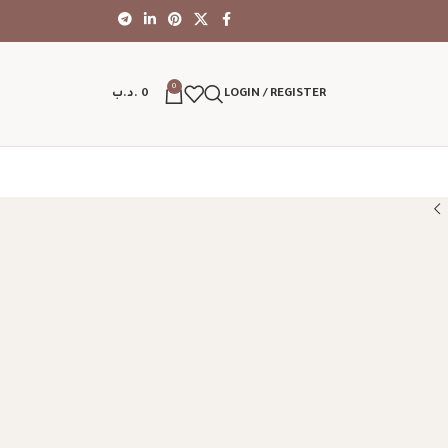
0
LOGIN / REGISTER
0
.د.ب