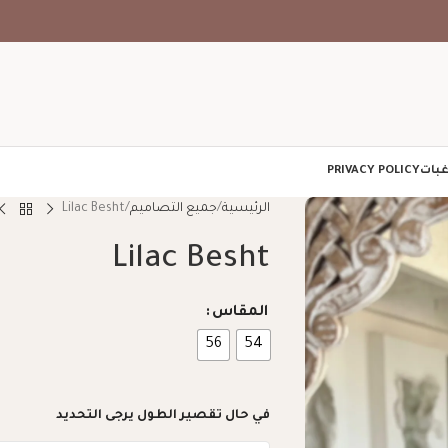
غبات
PRIVACY POLICY
الرئيسية
جميع التصاميم
Lilac Besht
Lilac Besht
المقاس
56
54
في حال تقصير الطول يرجى التحديد