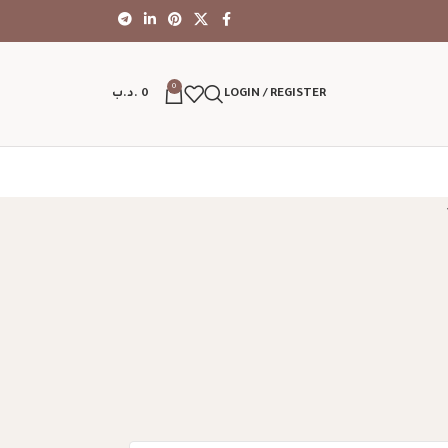
0
LOGIN / REGISTER
0
.د.ب