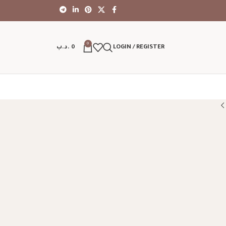
0
LOGIN / REGISTER
0
.د.ب