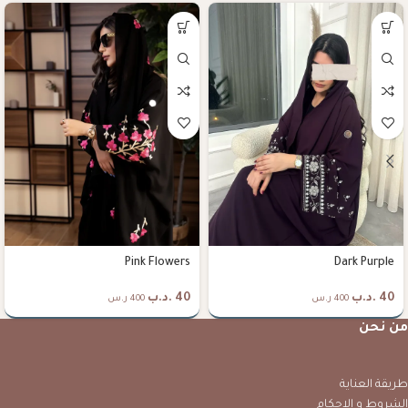
Pink Flowers
Dark Purple
40
.د.ب
40
.د.ب
400 ر.س
400 ر.س
من نحن
طريقة العناية
الشروط و الاحكام