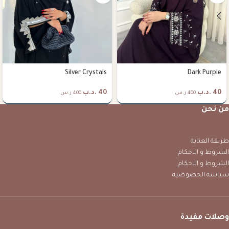
Silver Crystals
Dark Purple
40
.د.ب
40
.د.ب
400 ر.س
400 ر.س
من نحن
طريقة العناية
الشروط و الاحكام
الشروط و الاحكام
سياسة الخصوصية
وصلات مفيدة