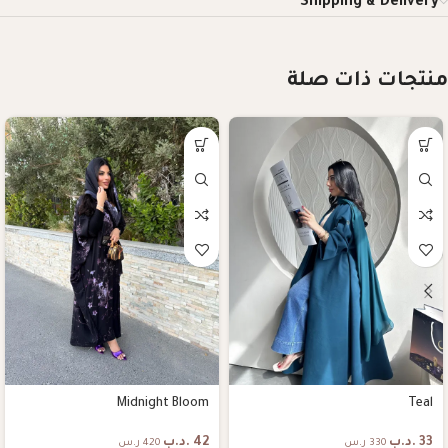
Shipping & Delivery
منتجات ذات صلة
Midnight Bloom
Teal
33
.د.ب
42
.د.ب
330 ر.س
420 ر.س