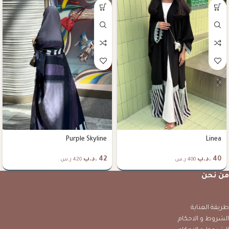
Purple Skyline
Linea
40
.د.ب
42
.د.ب
400 ر.س
420 ر.س
من نحن
طريقة العناية
الشروط و الاحكام