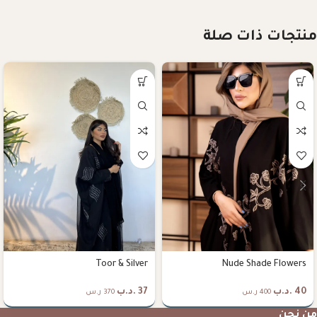
منتجات ذات صلة
Toor & Silver
Nude Shade Flowers
40
.د.ب
37
.د.ب
400 ر.س
370 ر.س
من نحن