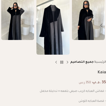
الرئيسية
جميع التصاميم
Kaia
35
.د.ب
350 ر.س
– قماش العبايه كريب صيفي بلمعه + تدخيلة مخمل
– قصة العبايه كلوش