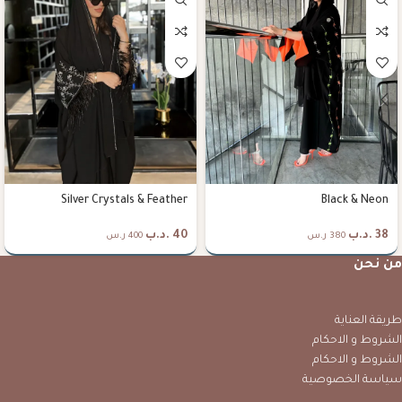
Silver Crystals & Feather
Black & Neon
38
.د.ب
40
.د.ب
380 ر.س
400 ر.س
من نحن
طريقة العناية
الشروط و الاحكام
الشروط و الاحكام
سياسة الخصوصية