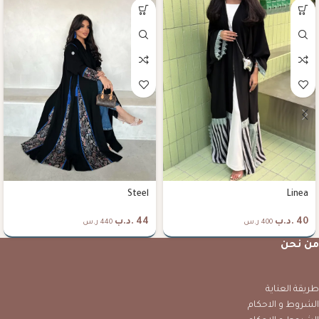
Steel
Linea
40
.د.ب
44
.د.ب
400 ر.س
440 ر.س
من نحن
طريقة العناية
الشروط و الاحكام