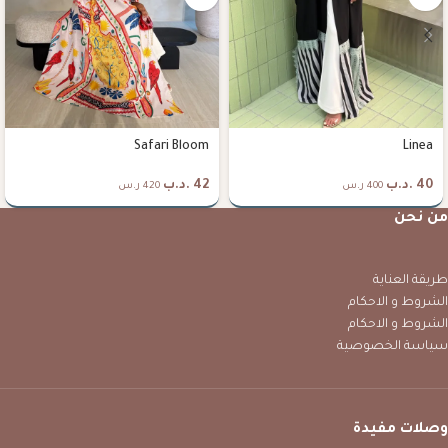
Safari Bloom
Linea
40
.د.ب
42
.د.ب
400 ر.س
420 ر.س
من نحن
طريقة العناية
الشروط و الاحكام
الشروط و الاحكام
سياسة الخصوصية
وصلات مفيدة