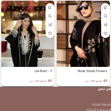
Leil Bisht – 3
Nude Shade Flowers
40
.د.ب
40
.د.ب
400 ر.س
400 ر.س
من نحن
طريقة العناية
الشروط و الاحكام