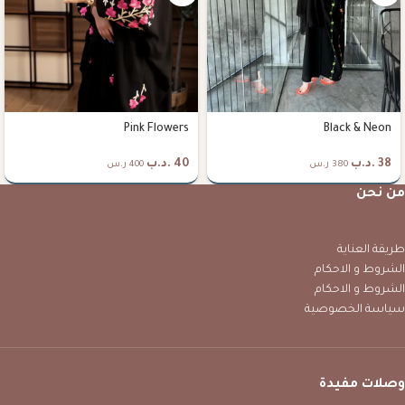
Pink Flowers
Black & Neon
38
.د.ب
40
.د.ب
380 ر.س
400 ر.س
من نحن
طريقة العناية
الشروط و الاحكام
الشروط و الاحكام
سياسة الخصوصية
وصلات مفيدة