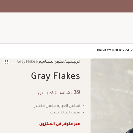
غبات
PRIVACY POLICY
الرئيسية
جميع التصاميم
Gray Flakes
Gray Flakes
39
.د.ب
390 ر.س
قماش العبايه مخمل مكسر
قصة العبايه بشت
غير متوفر في المخزون