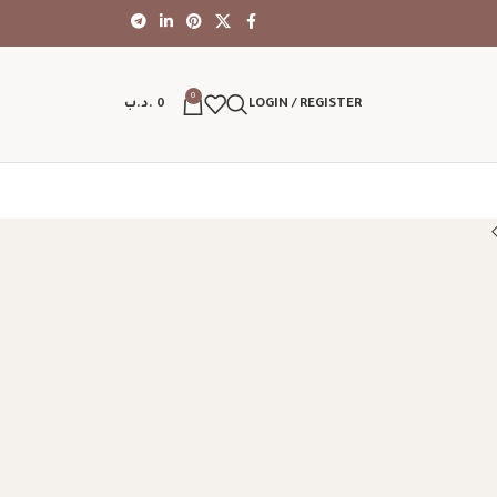
0
LOGIN / REGISTER
0
.د.ب