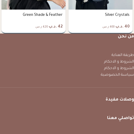
Green Shade & Feather
Silver Crystals
40
.د.ب
42
.د.ب
400 ر.س
420 ر.س
من نحن
طريقة العناية
الشروط و الاحكام
الشروط و الاحكام
سياسة الخصوصية
وصلات مفيدة
تواصلي معنا