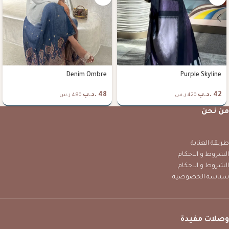
Denim Ombre
Purple Skyline
42
.د.ب
48
.د.ب
420 ر.س
480 ر.س
من نحن
طريقة العناية
الشروط و الاحكام
الشروط و الاحكام
سياسة الخصوصية
وصلات مفيدة