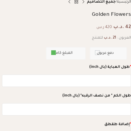
الرئيسية
جميع التصاميم
Golden Flowers
42
.د.ب
420 ر.س
العربون :
21
.د.ب
للمنتج
دفع عربون
المبلغ كامل
*
طول العباية (بال inch)
طول الكم * من نصف الرقبه* (بال inch)
*
إضافة طقطق