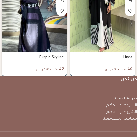
Purple Skyline
Linea
40
.د.ب
42
.د.ب
400 ر.س
420 ر.س
من نحن
طريقة العناية
الشروط و الاحكام
الشروط و الاحكام
سياسة الخصوصية