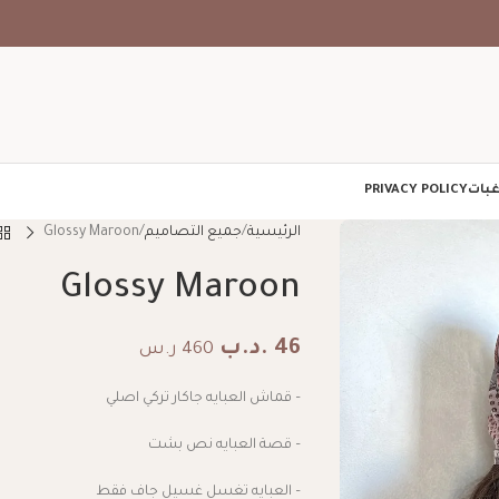
غبات
PRIVACY POLICY
الرئيسية
جميع التصاميم
Glossy Maroon
Glossy Maroon
46
.د.ب
460 ر.س
– قماش العبايه جاكار تركي اصلي
– قصة العبايه نص بشت
– العبايه تغسل غسيل جاف فقط