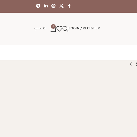
0
LOGIN / REGISTER
0
.د.ب