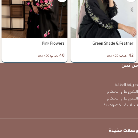
Pink Flowers
Green Shade & Feather
42
.د.ب
40
.د.ب
420 ر.س
400 ر.س
من نحن
طريقة العناية
الشروط و الاحكام
الشروط و الاحكام
سياسة الخصوصية
وصلات مفيدة