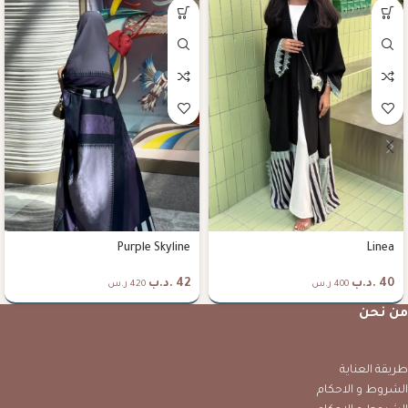
Purple Skyline
Linea
40
.د.ب
42
.د.ب
400 ر.س
420 ر.س
من نحن
طريقة العناية
الشروط و الاحكام