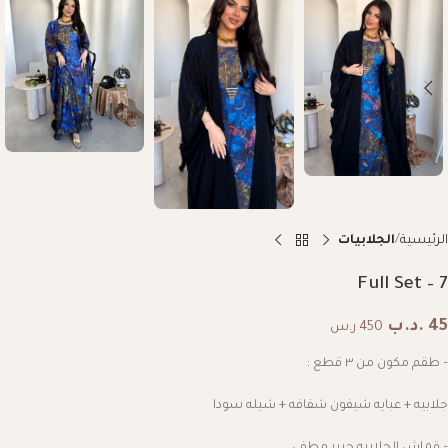
الرئيسية
الجلابيات
Full Set – 7
45
.د.ب
450 ر.س
– طقم مكون من ٣ قطع :
جلابيه + عبايه شيفون شفافه + شيله سودا
– قماش الجلابيه حرير مطفي