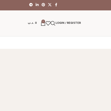
0
LOGIN / REGISTER
0
.د.ب