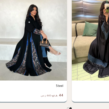
Steel
44
.د.ب
440 ر.س