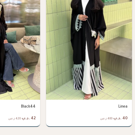
Black44
Linea
40
.د.ب
42
.د.ب
400 ر.س
420 ر.س