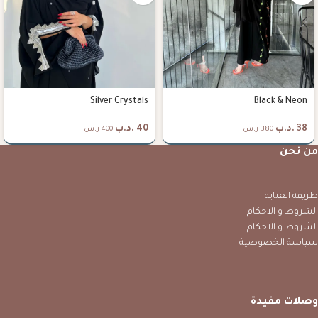
Silver Crystals
Black & Neon
38
.د.ب
40
.د.ب
380 ر.س
400 ر.س
من نحن
طريقة العناية
الشروط و الاحكام
الشروط و الاحكام
سياسة الخصوصية
وصلات مفيدة