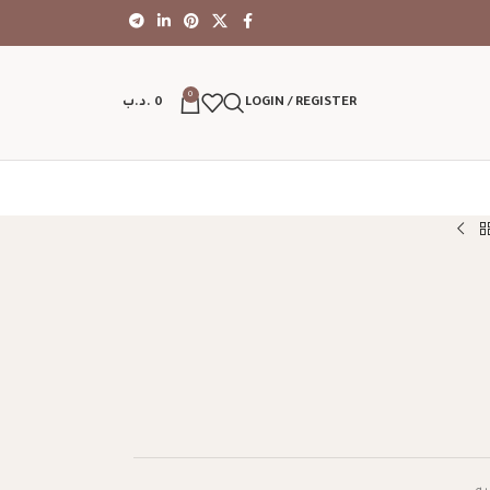
0
LOGIN / REGISTER
0
.د.ب