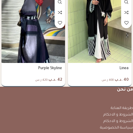
Purple Skyline
Linea
40
.د.ب
42
.د.ب
400 ر.س
420 ر.س
من نحن
طريقة العناية
الشروط و الاحكام
الشروط و الاحكام
سياسة الخصوصية