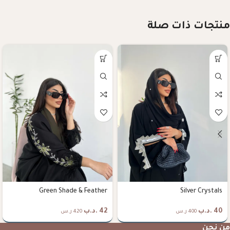
منتجات ذات صلة
Green Shade & Feather
Silver Crystals
40
.د.ب
42
.د.ب
400 ر.س
420 ر.س
من نحن