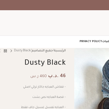
غبات
PRIVACY POLICY
الرئيسية
جميع التصاميم
Dusty Black
Dusty Black
46
.د.ب
460 ر.س
– قماش العبايه جاكار تركي اصلي
– قصة العبايه نص بشت
– العبايه تغسل غسيل جاف فقط