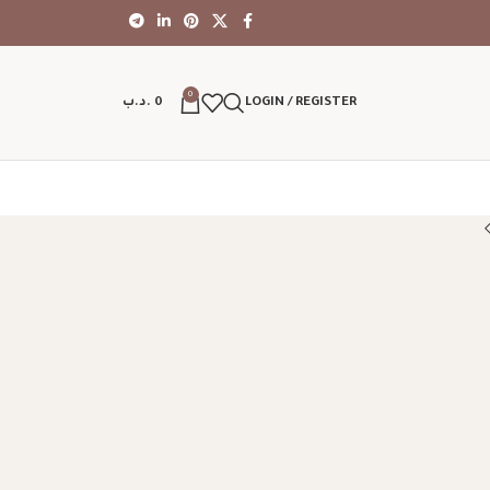
0
LOGIN / REGISTER
0
.د.ب