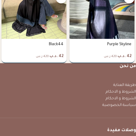
Black44
Purple Skyline
42
.د.ب
42
.د.ب
420 ر.س
420 ر.س
من نحن
طريقة العناية
الشروط و الاحكام
الشروط و الاحكام
سياسة الخصوصية
وصلات مفيدة