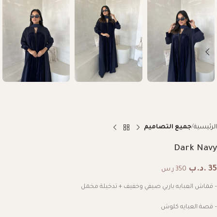
الرئيسية
جميع التصاميم
Dark Navy
35
.د.ب
350 ر.س
– قماش العبايه باربي صيفي وخفيف + تدخيلة مخمل
– قصة العبايه كلوش