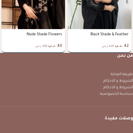
Nude Shade Flowers
Black Shade & Feather
42
.د.ب
40
.د.ب
420 ر.س
400 ر.س
من نحن
طريقة العناية
الشروط و الاحكام
الشروط و الاحكام
سياسة الخصوصية
وصلات مفيدة