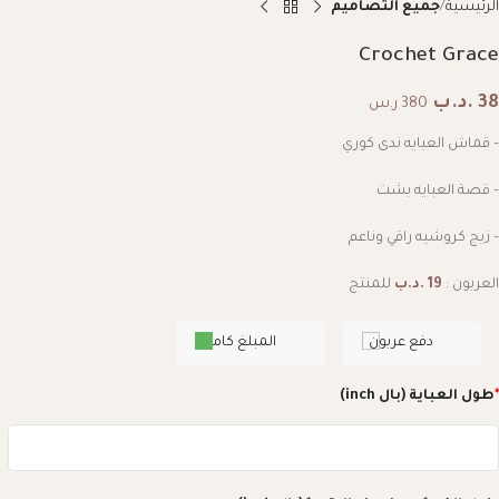
الرئيسية
جميع التصاميم
Crochet Grace
38
.د.ب
380 ر.س
– قماش العبايه ندى كوري
– قصة العبايه بشت
– زيج كروشيه راقي وناعم
العربون :
19
.د.ب
للمنتج
دفع عربون
المبلغ كامل
*
طول العباية (بال inch)