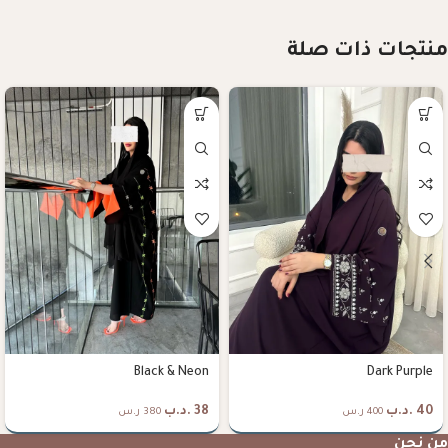
منتجات ذات صلة
Black & Neon
Dark Purple
40
.د.ب
38
.د.ب
400 ر.س
380 ر.س
من نحن