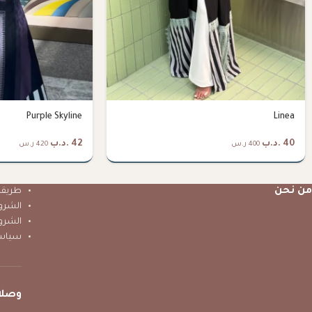
Purple Skyline
Linea
40
.د.ب
42
.د.ب
400 ر.س
420 ر.س
من نحن
طريقة 
الشرو
الشرو
سياس
وصلا