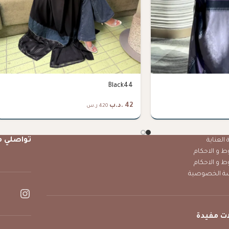
Black44
42
.د.ب
420 ر.س
تواصلي م
العناية
ط و الاحكام
ط و الاحكام
ة الخصوصية
ت مفيدة