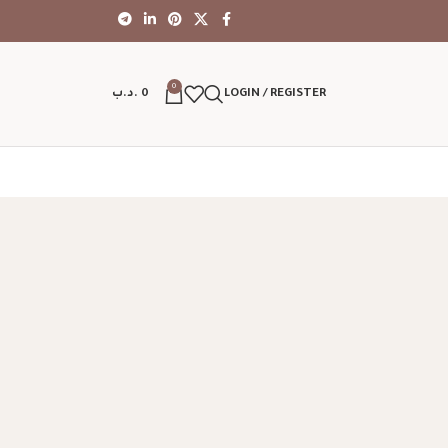
0
LOGIN / REGISTER
0
.د.ب