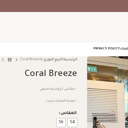
غبات
PRIVACY POLICY
الرئيسية
البيع الفوري
Coral Breeze
Coral Breeze
– قماش كروشيه صيفي
– قصة العبايه بشت
المقاس
56
54