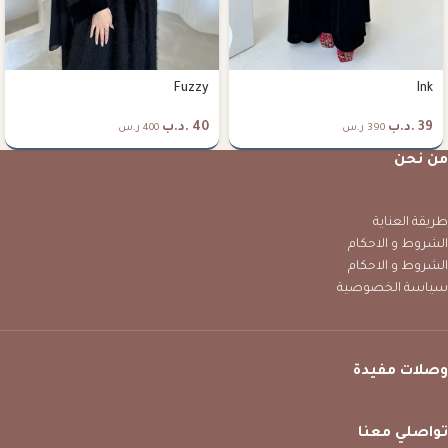
Fuzzy
Ink
39
.د.ب
40
.د.ب
390 ر.س
400 ر.س
من نحن
طريقة العناية
الشروط و الاحكام
الشروط و الاحكام
سياسة الخصوصية
وصلات مفيدة
تواصلي معنا