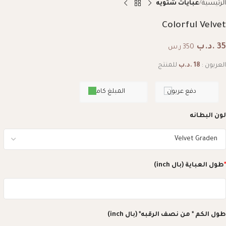
الرئيسية
عبايات شتويه
Colorful Velvet
35
.د.ب
350 ر.س
العربون :
18
.د.ب
للمنتج
دفع عربون
المبلغ كامل
لون البطانه
*
طول العباية (بال inch)
طول الكم * من نصف الرقبه* (بال inch)