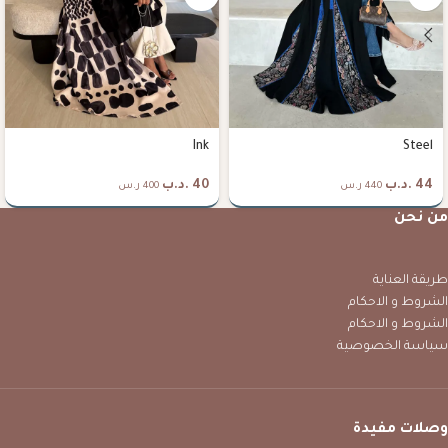
Ink
Steel
44
.د.ب
40
.د.ب
440 ر.س
400 ر.س
من نحن
طريقة العناية
الشروط و الاحكام
الشروط و الاحكام
سياسة الخصوصية
وصلات مفيدة