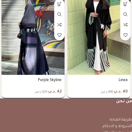
Purple Skyline
Linea
40
.د.ب
42
.د.ب
400 ر.س
420 ر.س
من نحن
طريقة العناية
الشروط و الاحكام