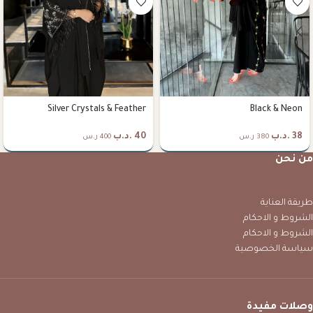
Silver Crystals & Feather
Black & Neon
38
.د.ب
40
.د.ب
380 ر.س
400 ر.س
من نحن
طريقة العناية
الشروط و الاحكام
الشروط و الاحكام
سياسة الخصوصية
وصلات مفيدة