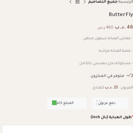
الرئيسية
جميع التصاميم
ButterFly
46
.د.ب
460 ر.س
– قماش العبايه شيفون مبطن
– قصة العبايه فراشه
– مشكوكه بخرز بنفسجي بالكامل
2 متوفر في المخزون
العربون :
23
.د.ب
للمنتج
دفع عربون
المبلغ كامل
*
طول العباية (بال inch)