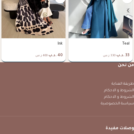
Ink
Teal
33
.د.ب
40
.د.ب
330 ر.س
400 ر.س
من نحن
طريقة العناية
الشروط و الاحكام
الشروط و الاحكام
سياسة الخصوصية
وصلات مفيدة