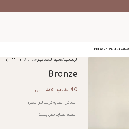
غبات
PRIVACY POLICY
الرئيسية
جميع التصاميم
Bronze
Bronze
40
.د.ب
400 ر.س
– قماش العبايه كريب لنن مطرز
– قصة العبايه نص بشت