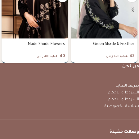
Nude Shade Flowers
Green Shade & Feather
42
.د.ب
40
.د.ب
420 ر.س
400 ر.س
من نحن
طريقة العناية
الشروط و الاحكام
الشروط و الاحكام
سياسة الخصوصية
وصلات مفيدة