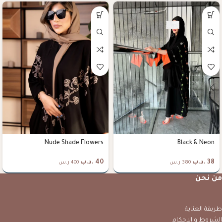
Nude Shade Flowers
Black & Neon
38
.د.ب
40
.د.ب
380 ر.س
400 ر.س
من نحن
طريقة العناية
الشروط و الاحكام