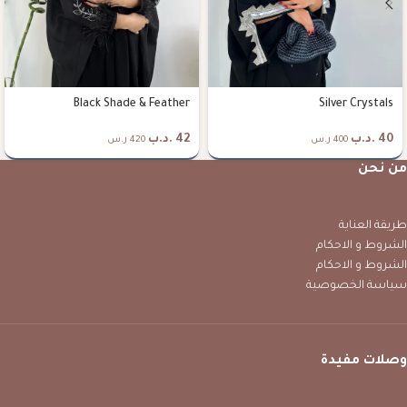
Black Shade & Feather
Silver Crystals
40
.د.ب
42
.د.ب
400 ر.س
420 ر.س
من نحن
طريقة العناية
الشروط و الاحكام
الشروط و الاحكام
سياسة الخصوصية
وصلات مفيدة