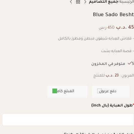
الرئيسية
جميع التصاميم
Blue Sado Besht
45
.د.ب
450 ر.س
– قماش العبايه شيفون مبطن ومطرز بالكامل
– قصة العبايه بشت
5 متوفر في المخزون
العربون :
23
.د.ب
للمنتج
دفع عربون
المبلغ كامل
*
طول العباية (بال inch)