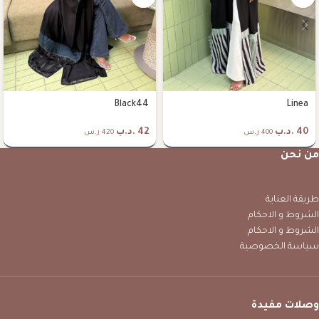
Black44
Linea
40
.د.ب
42
.د.ب
400 ر.س
420 ر.س
من نحن
طريقة العناية
الشروط و الاحكام
الشروط و الاحكام
سياسة الخصوصية
وصلات مفيدة