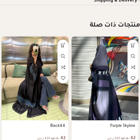
Shipping & Delivery
منتجات ذات صلة
Black44
Purple Skyline
42
.د.ب
42
.د.ب
420 ر.س
420 ر.س