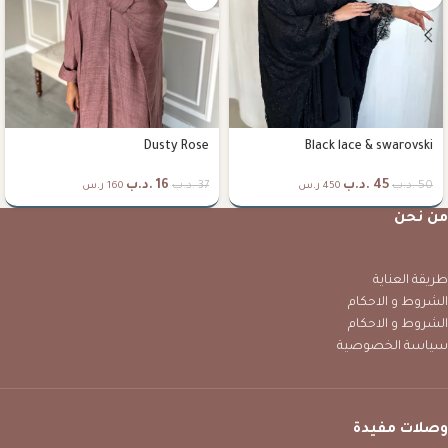
Dusty Rose
Black lace & swarovski
45
.د.ب
16
.د.ب
50
.د.ب
37
.د.ب
450 ر.س
160 ر.س
من نحن
طريقة العناية
الشروط و الاحكام
الشروط و الاحكام
سياسة الخصوصية
وصلات مفيدة