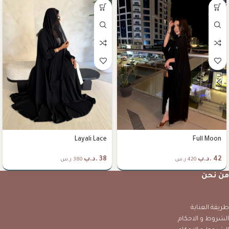
Layali Lace
Full Moon
42
.د.ب
38
.د.ب
420 ر.س
380 ر.س
من نحن
طريقة العناية
الشروط و الاحكام