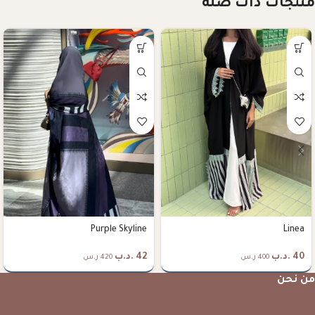
منتجات ذات صلة
Purple Skyline
Linea
40
.د.ب
42
.د.ب
400 ر.س
420 ر.س
من نحن